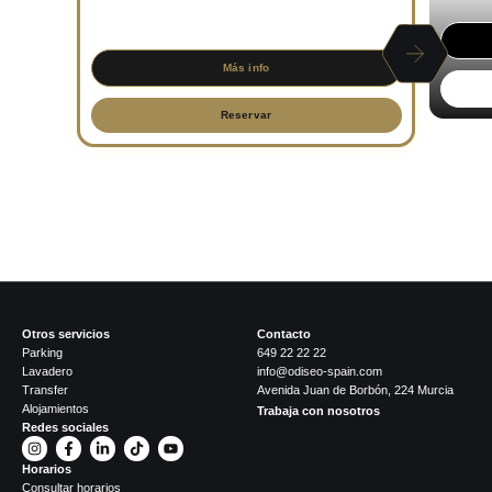
SÁBADO · 21:00H
Más info
Reservar
Ver todos
Otros servicios
Contacto
Parking
649 22 22 22
Lavadero
info@odiseo-spain.com
Transfer
Avenida Juan de Borbón, 224 Murcia
Alojamientos
Trabaja con nosotros
Redes sociales
Horarios
Consultar horarios