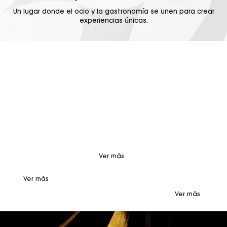
Un lugar donde el ocio y la gastronomía se unen para crear
experiencias únicas.
GASTRONOMÍA
OCIO
CASINO
Cuatro espacios
Disfruta de un
Descubre el
diseñados para
cóctel en nuestras
innovador Orenes
ofrecer una
terrazas, asiste a un
Gran Casino
experiencia que
espectáculo
Murcia, una de las
va mucho más allá
inolvidable o vive
experiencias de
de lo
una noche sin fin
juego más
gastronómico.
en El Club. ODISEO
novedosas e
Cocina
ofrece una
impresionantes del
mediterránea,
experiencia de
panorama
japonesa y un
ocio completa e
nacional.
espacio destinado
innovadora.
Elegancia,
a street food. Todo
emoción y
Ver más
es posible en
exclusividad en un
ODISEO.
ambiente con
muchas sorpresas.
Ver más
¿Why not?
Ver más