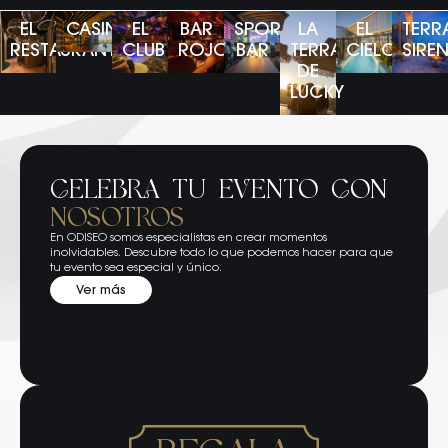
EL
CASINO
EL
BAR
SPORTS
LA
EL
TERR
RESTAURANTE
CLUB
ROJO
BAR
TERRAZA
CIELO
SIRE
DE
LUCKY
CELEBRA TU EVENTO CON
NOSOTROS
En ODISEO somos especialistas en crear momentos
inolvidables. Descubre todo lo que podemos hacer para que
tu evento sea especial y único.
Ver más