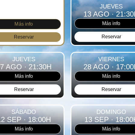
E MIÉRCOLES A
JUEVES
ÁBADO · 21:00H
13 AGO
· 21:3
Más info
Más info
Reservar
Reservar
JUEVES
VIERNES
27 AGO
· 21:30H
28 AGO
· 17:0
Más info
Más info
Reservar
Reservar
SÁBADO
DOMINGO
12 SEP
· 18:00H
13 SEP
· 18:00
Más info
Más info