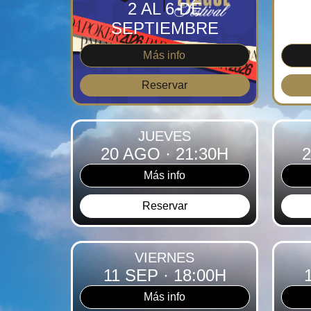
2 AL 6 DE
D
SEPTIEMBRE
S
Más info
Reservar
JUEVES
20 AGO
· 21:30H
Más info
Reservar
VIERNES
11 SEP
· 18:00H
Más info