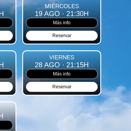
MIÉRCOLES
0H
19 AGO
· 21:30H
Más info
Reservar
VIERNES
0H
28 AGO
· 21:15H
Más info
Reservar
H