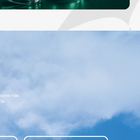
 mucho más.
cia.