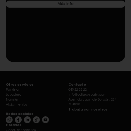
Más info
Otros servicios
Contacto
Parking
649 22 22 22
Lavadero
info@odiseo-spain.com
Transfer
Avenida Juan de Borbón, 224
Murcia
Alojamientos
Trabaja con nosotros
Redes sociales
Horarios
Consultar horarios