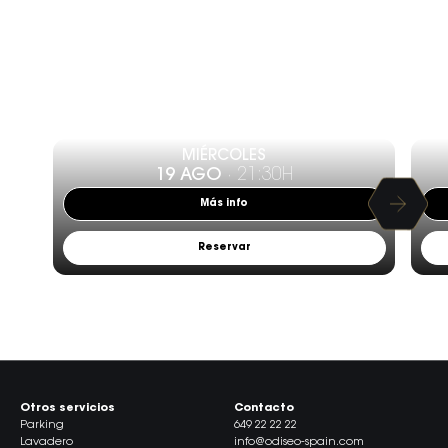
PROGRAMACIÓN
OCIO
MIÉRCOLES
19 AGO
· 21:30H
Más info
Reservar
Ver todos
Otros servicios
Contacto
Parking
649 22 22 22
Lavadero
info@odiseo-spain.com