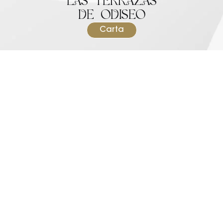
LAS TERRAZAS
DE ODISEO
Carta
LA
TERRAZA
EL
TERRAZA
SIRENAS
CIELO
DE
Disfruta en la
Hay lugares que
terraza más
no se visitan todos
LUCKY
icónica de ODISEO.
los días. El Cielo es
El lugar donde el
uno de ellos. La
Descubre un oasis
Tardeo en Murcia
terraza más
en medio de la
se vive de otra
exclusiva de
ciudad de Murcia.
manera. Déjate
ODISEO está
Disfruta de nuestra
llevar por nuestra
diseñada para
propuesta
coctelería de autor,
dejarte sin
gastronómica
el ambiente y Dj set
palabras. Disfruta
mediterránea y de
que te invitan a
por tiempo
un ambiente
alargar cada
limitado de una
único donde cada
momento.
experiencia única
noche de verano
de Brasa&sushi y su
se convierte en
coctelería de autor.
una experiencia
para compartir.