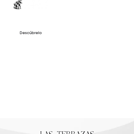
El Club by ODISEO es la experiencia de ocio definitiva desde el
tardeo hasta el amanecer. Descubre nuestra programación y
fiestas exclusivas junto a los mejores DJs nacionales e
internacionales.
Descúbrelo