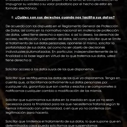
enviados o comunicados en papel. Por lo tanto, se comprometen a no
impugnar su validez o su valor probatorio por el hecho de estar en
formato electrónico.
¿Cuáles son sus derechos cuando nos facilita sus datos?
De acuerdo con los dispuesto en el Reglamento General de Protección
de Datos, así como en la normativa nacional en materia de protección
de datos, usted tiene derecho a ejercitar, si así lo desea, los derechos de
acceso, rectificación y supresión de datos, así como solicitar que se limite
el tratamiento de sus datos personales, oponerse al mismo, solicitar la
portabilidad de sus datos, así como no ser objeto de decisiones
individuales automatizadas. En particular, independientemente de la
finalidad o la base legal en virtud de la que tratemos sus datos, usted
tiene derecho a:
Solicitar acceso a los datos suyos de los que disponemos.
Solicitar que rectifiquemos los datos de los que ya disponemos. Tenga en
cuenta que, al facilitarnos activamente sus datos personales por
cualquier vía, garantiza que son ciertos y exactos y se comprometes a
notificarnos cualquier cambio o modificación de los mismos.
Solicitar que suprimamos sus datos en la medida en que ya no sean
necesarios para la finalidad para los que necesitemos tratarlos según te
hemos informado con anterioridad, o en que ya no contemos con
legitimación para hacerlo.
Solicitar que limitemos el tratamiento de sus datos, lo que supone que en
determinados casos pueda solicitarnos que suspendamos