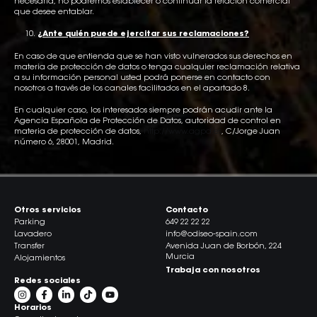
necesaria, no podremos establecer o continuar la relación comercial
que desee entablar.
¿Ante quién puede ejercitar sus reclamaciones?
En caso de que entienda que se han visto vulnerados sus derechos en
materia de protección de datos o tenga cualquier reclamación relativa
a su información personal usted podrá ponerse en contacto con
nosotros a través de los canales facilitados en el apartado 8.
En cualquier caso, los interesados siempre podrán acudir ante la
Agencia Española de Protección de Datos, autoridad de control en
materia de protección de datos,
http://www.agpd.es
, C/Jorge Juan
número 6, 28001, Madrid.
Otros servicios
Contacto
Parking
649 22 22 22
Lavadero
info@odiseo-spain.com
Transfer
Avenida Juan de Borbón, 224
Murcia
Alojamientos
Trabaja con nosotros
Redes sociales
Horarios