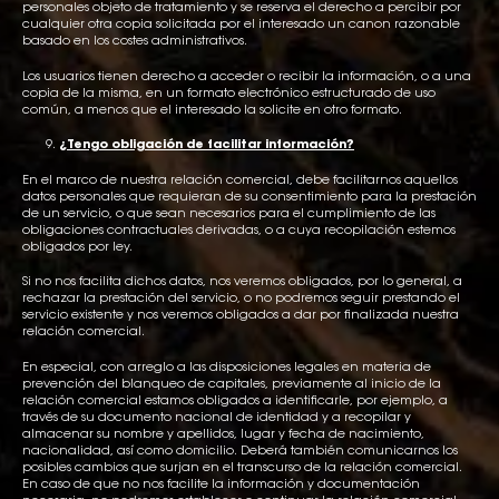
personales objeto de tratamiento y se reserva el derecho a percibir por
cualquier otra copia solicitada por el interesado un canon razonable
basado en los costes administrativos.
Los usuarios tienen derecho a acceder o recibir la información, o a una
copia de la misma, en un formato electrónico estructurado de uso
común, a menos que el interesado la solicite en otro formato.
¿Tengo obligación de facilitar información?
En el marco de nuestra relación comercial, debe facilitarnos aquellos
datos personales que requieran de su consentimiento para la prestación
de un servicio, o que sean necesarios para el cumplimiento de las
obligaciones contractuales derivadas, o a cuya recopilación estemos
obligados por ley.
Si no nos facilita dichos datos, nos veremos obligados, por lo general, a
rechazar la prestación del servicio, o no podremos seguir prestando el
servicio existente y nos veremos obligados a dar por finalizada nuestra
relación comercial.
En especial, con arreglo a las disposiciones legales en materia de
prevención del blanqueo de capitales, previamente al inicio de la
relación comercial estamos obligados a identificarle, por ejemplo, a
través de su documento nacional de identidad y a recopilar y
almacenar su nombre y apellidos, lugar y fecha de nacimiento,
nacionalidad, así como domicilio. Deberá también comunicarnos los
posibles cambios que surjan en el transcurso de la relación comercial.
En caso de que no nos facilite la información y documentación