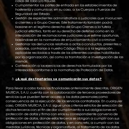
casos de robo y/o fraude.
Cumplimentar los partes de entrada en los establecimientos de
hostelería y comunicar, en su caso, a los Cuerpos y Fuerzas de
Seguridad del Estado.
Gestión de expedientes administrativos o judiciales que involucren
a clientes y a Grupo Orenes. Este tratamiento también podrá
basarse en el legítimo derecho de Grupo Orenes a la tutela
judicial efectiva, tanto en su derecho de defensa como en la
interposición de reclamaciones judiciales que estime oportunas,
basándose en la normativa de enjuiciamiento civil o criminal.
Gestionar las denuncias relativas a actos o conductas, presentes o
pasadas, contrarias a nuestro Código Ético o a la legislación
aplicable recibidas a través de los diferentes canales habilitados
por la organización, así como la tramitación e investigación de las
mismas.
Contestación a los ejercicios de derechos formulados por los
interesados conforme a la normativa de Protección de Datos.
¿A qué destinatarios se comunicarán sus datos?
Para llevar a cabo todas las finalidades anteriormente descritas, ORIGEN
MURCIA, S.A.U. cuenta con la colaboración de terceros proveedores de
servicios que pueden tener acceso a los datos personales como
consecuencia de la ejecución de los servicios contratados. En cualquier
caso, ORIGEN MURCIA, S.A.U. sigue unos criterios estrictos de selección de
dichos terceros con el fin de dar cumplimiento a sus obligaciones en
protección de datos y firma con ellos su correspondiente convenio de
protección de datos, donde estos terceros se obligan a cumplir con sus
obligaciones en protección de datos, y en concreto, a cumplir con las
medidas jurídicas, técnicas y organizativas, al tratamiento de los datos