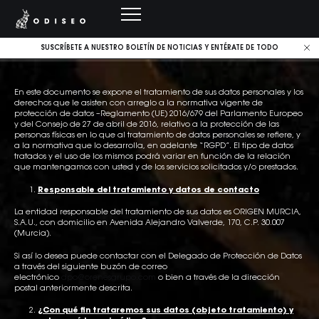
SUSCRÍBETE A NUESTRO BOLETÍN DE NOTICIAS Y ENTÉRATE DE TODO
En este documento se expone el tratamiento de sus datos personales y los
derechos que le asisten con arreglo a la normativa vigente de
protección de datos –Reglamento (UE) 2016/679 del Parlamento Europeo
y del Consejo de 27 de abril de 2016, relativo a la protección de las
personas físicas en lo que al tratamiento de datos personales se refiere, y
a la normativa que lo desarrolla, en adelante “RGPD”. El tipo de datos
tratados y el uso de los mismos podrá variar en función de la relación
que mantengamos con usted y de los servicios solicitados y/o prestados.
Responsable del tratamiento y datos de contacto
La entidad responsable del tratamiento de sus datos es ORIGEN MURCIA,
S.A.U., con domicilio en Avenida Alejandro Valverde, 170, C.P. 30.007
(Murcia).
Si así lo desea puede contactar con el Delegado de Protección de Datos
a través del siguiente buzón de correo
electrónico
dpo@orenesgrupo.com
o bien a través de la dirección
postal anteriormente descrita.
¿Con qué fin trataremos sus datos (objeto tratamiento) y