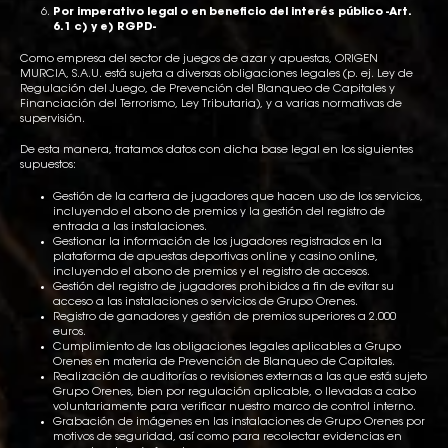
Por imperativo legal o en beneficio del interés público -Art.
6.1 c) y e) RGPD-
Como empresa del sector de juegos de azar y apuestas, ORIGEN
MURCIA, S.A.U. está sujeta a diversas obligaciones legales (p. ej. Ley de
Regulación del Juego, de Prevención del Blanqueo de Capitales y
Financiación del Terrorismo, Ley Tributaria), y a varias normativas de
supervisión.
De esta manera, tratamos datos con dicha base legal en los siguientes
supuestos:
Gestión de la cartera de jugadores que hacen uso de los servicios,
incluyendo el abono de premios y la gestión del registro de
entrada a las instalaciones.
Gestionar la información de los jugadores registrados en la
plataforma de apuestas deportivas online y casino online,
incluyendo el abono de premios y el registro de accesos.
Gestión del registro de jugadores prohibidos a fin de evitar su
acceso a las instalaciones o servicios de Grupo Orenes.
Registro de ganadores y gestión de premios superiores a 2.000
euros.
Cumplimiento de las obligaciones legales aplicables a Grupo
Orenes en materia de Prevención de Blanqueo de Capitales.
Realización de auditorías o revisiones externas a las que está sujeto
Grupo Orenes, bien por regulación aplicable, o llevadas a cabo
voluntariamente para verificar nuestro marco de control interno.
Grabación de imágenes en las instalaciones de Grupo Orenes por
motivos de seguridad, así como para recolectar evidencias en