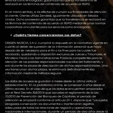
servicios como encargado, garantizando que la transferencia se
realizará en los términos del contenido de acuerdo al RGPD.
En el mismo sentido, a los efectos de cumplir sus finalidades de atención
al cliente, Orenes utiliza Zendesk, igualmente ubicado en Estados
Unidos. Dicho proveedor garantiza que la transferencia se realizará en
los términos del contenido de acuerdo al RGPD mediante unas normas
corporativas vinculantes para sus servicios como encargado.
¿Cuánto tiempo conservaremos sus datos?
ORIGEN MURCIA, S.A.U. cumplirá lo dispuesto en la normativa vigente en
cuanto al deber de supresión de la información personal que haya
dejado de ser necesaria para el fin o los fines para los cuales fue
recabada, quedando a disposición exclusiva de Jueces y Tribunales, el
Ministerio Fiscal o las Administraciones Públicas competentes para la
atención de las posibles responsabilidades nacidas del tratamiento, y
solo durante los plazos de descripción de dichas responsabilidades. Una
vez transcurran dichos plazos, se eliminará definitivamente esa
información mediante métodos seguros.
Los datos de accesos se guardan 6 meses desde la última visita al
establecimiento. En la plataforma online, se conservan 6 años desde el
último acceso. En el caso de que los datos se encuentren amparados
por el Real Decreto 304/2014 que aprueba el reglamento de la Ley
10/2010 de Prevención del Blanqueo de Capitales, el periodo de
retención se ampliará conforme al artículo 29.1, dispone que “Los sujetos
obligados conservarán los documentos y mantendrán registros
adecuados de todas las relaciones de negocio y operaciones,
nacionales e internacionales, durante un periodo de diez años desde la