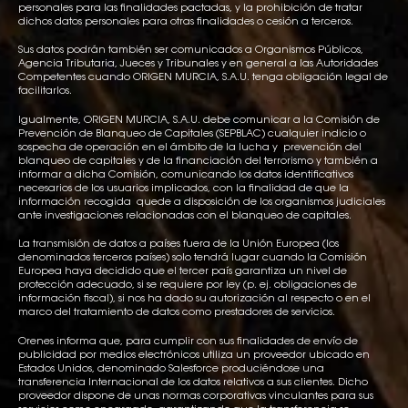
personales para las finalidades pactadas, y la prohibición de tratar
dichos datos personales para otras finalidades o cesión a terceros.
Sus datos podrán también ser comunicados a Organismos Públicos,
Agencia Tributaria, Jueces y Tribunales y en general a las Autoridades
Competentes cuando ORIGEN MURCIA, S.A.U. tenga obligación legal de
facilitarlos.
Igualmente, ORIGEN MURCIA, S.A.U. debe comunicar a la Comisión de
Prevención de Blanqueo de Capitales (SEPBLAC) cualquier indicio o
sospecha de operación en el ámbito de la lucha y prevención del
blanqueo de capitales y de la financiación del terrorismo y también a
informar a dicha Comisión, comunicando los datos identificativos
necesarios de los usuarios implicados, con la finalidad de que la
información recogida quede a disposición de los organismos judiciales
ante investigaciones relacionadas con el blanqueo de capitales.
La transmisión de datos a países fuera de la Unión Europea (los
denominados terceros países) solo tendrá lugar cuando la Comisión
Europea haya decidido que el tercer país garantiza un nivel de
protección adecuado, si se requiere por ley (p. ej. obligaciones de
información fiscal), si nos ha dado su autorización al respecto o en el
marco del tratamiento de datos como prestadores de servicios.
Orenes informa que, para cumplir con sus finalidades de envío de
publicidad por medios electrónicos utiliza un proveedor ubicado en
Estados Unidos, denominado Salesforce produciéndose una
transferencia Internacional de los datos relativos a sus clientes. Dicho
proveedor dispone de unas normas corporativas vinculantes para sus