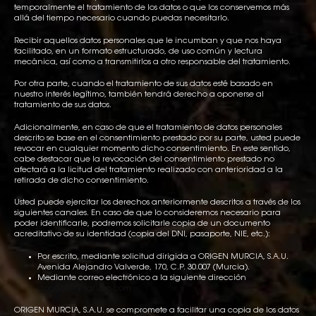
temporalmente el tratamiento de los datos o que los conservemos más
allá del tiempo necesario cuando puedas necesitarlo.
Recibir aquellos datos personales que le incumban y que nos haya
facilitado, en un formato estructurado, de uso común y lectura
mecánica, así como a transmitirlos a otro responsable del tratamiento.
Por otra parte, cuando el tratamiento de sus datos esté basado en
nuestro interés legítimo, también tendrá derecho a oponerse al
tratamiento de sus datos.
Adicionalmente, en caso de que el tratamiento de datos personales
descrito se base en el consentimiento prestado por su parte, usted puede
revocar en cualquier momento dicho consentimiento. En este sentido,
cabe destacar que la revocación del consentimiento prestado no
afectará a la licitud del tratamiento realizado con anterioridad a la
retirada de dicho consentimiento.
Usted puede ejercitar los derechos anteriormente descritos a través de los
siguientes canales. En caso de que lo consideremos necesario para
poder identificarle, podremos solicitarle copia de un documento
acreditativo de su identidad (copia del DNI, pasaporte, NIE, etc.):
Por escrito, mediante solicitud dirigida a ORIGEN MURCIA, S.A.U.
Avenida Alejandro Valverde, 170, C.P. 30.007 (Murcia).
Mediante correo electrónico a la siguiente dirección
dpo@orenesgrupo.com
ORIGEN MURCIA, S.A.U. se compromete a facilitar una copia de los datos