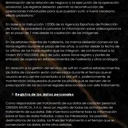
terminación de la relación de negocio o la ejecución de la operación
ocasional. Los registros deberán permitir la reconstrucción de
operaciones individuales para que puedan surtir, si fuera necesario,
efecto probatorio.”
En base a la Instrucción 1/2006 de la Agencia Española de Protección
de Datos, se procederá a cancelar la información sobre videovigilancia
en el plazo de 1 mes desde la captación de las imágenes.
En los establecimientos de hostelería, los mismos deberán conservar los
libros-registro durante el plazo de tres años, a contar desde la fecha de
la última de las hojas registro que los integran, de conformidad a la
Orden INT/1922/2003, de 3 de julio, sobre libros-registro y partes de
entrada de viajeros en establecimientos de hostelería y otros análogos.
En relación a la gestión del servicio de wifi en nuestros establecimientos,
los datos de conexión serán conservados durante el tiempo que el
usuario se encuentre conectado a la red wifi y, posteriormente, se
mantendrán bloqueados durante los plazos que se deriven de la
prescripción de las acciones legales relacionadas con este tratamiento.
Registro de los datos personales
Como responsable del tratamiento de sus datos de carácter personal,
ORIGEN MURCIA, S.A.U. lleva un registro de todas las actividades de
tratamiento de sus datos. Este inventario contiene toda la información
sobre el tipo de datos tratados, como los interesados, los posibles
destinatarios de los datos, los fines del tratamiento o el tiempo que se
conservarán los datos, entre otros detalles.