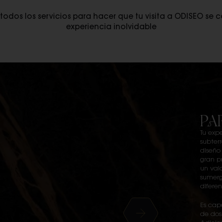
dos los servicios para hacer que tu visita a ODISEO se 
experiencia inolvidable
PA
Tu exp
subter
diseño
gran pr
un val
sumerg
difere
Es cap
de dos