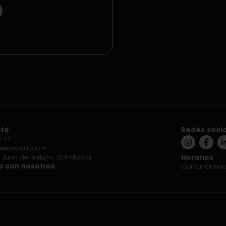
to
Redes soci
2 22
iseo-spain.com
 Juan de Borbón, 224 Murcia
Horarios
a con nosotros
Consultar hora