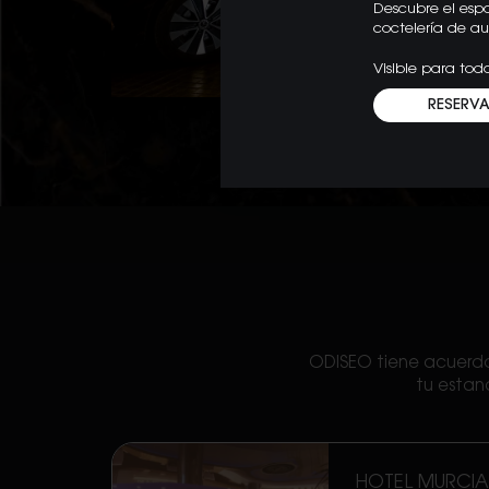
Descubre el esp
coctelería de au
Visible para tod
RESERVA
ODISEO tiene acuerdos
tu estanc
HOTEL MURCIA