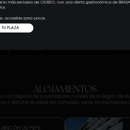
acio más exclusivo de ODISEO, con una oferta gastronómica de BRASA
tor.
os, accesible para pocos.
 TU PLAZA
ALOJAMIENTOS
 con algunos de los principales hoteles de la Región de Murc
ia o disfrutar sin prisas del complejo, estas son las mejores
 RINCÓN DE PEPE