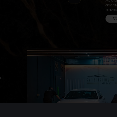
Adicio
adapta
plazas
C
u