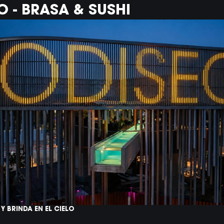
LO - BRASA & SUSHI
SE
DE
TR
Dispon
transfe
Puedes 
depart
C
Y BRINDA EN EL CIELO