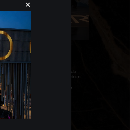
RVICIO
ANSFER
emos de vehículo propio para servicio de
r para grupos, eventos y servicios especiales.
tramitar el servicio a través de nuestro
amento de Atención al Cliente.
ontactar