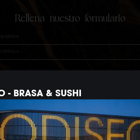
Rellena nuestro formulario
a te gustaría trabajar?
 de Atención al Cliente
LO - BRASA & SUSHI
uración
o
Artístico