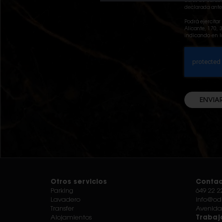
datos de carác
declarada ante
Podrá ejercita
Alicante, 170,
indicando en l
ENVIA
Otros servicios
Contac
Parking
649 22 2
Lavadero
info@od
Transfer
Avenida
Alojamientos
Trabaj