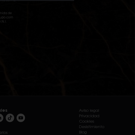
ente con la
enida de
grupo.com
.N.I.
ales
Aviso legal
Privacidad
Cookies
Desistimiento
Blog
rios