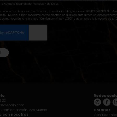
ter personal es la creación de una BBDD de candidatos a cubrir puestos vacantes, coincid
 la Agencia Española de Protección de Datos.
r sus derechos de acceso, rectificación, cancelación dirigiéndose a GRUPO ORENES, S.L. Av
 30007, Murcia, o bien mediante correo electrónico a la siguiente dirección dpo@orenes
a comunicación la referencia “Currículum Vitae - LOPD” y adjuntando la fotocopia de su D
R
to
Redes soci
2 22
iseo-spain.com
 Juan de Borbón, 224 Murcia
Horarios
a con nosotros
Consultar hora