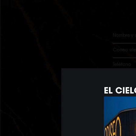
¿En qué áre
Dpto.
EL CIE
Resta
Ocio
Casin
Dpto. 