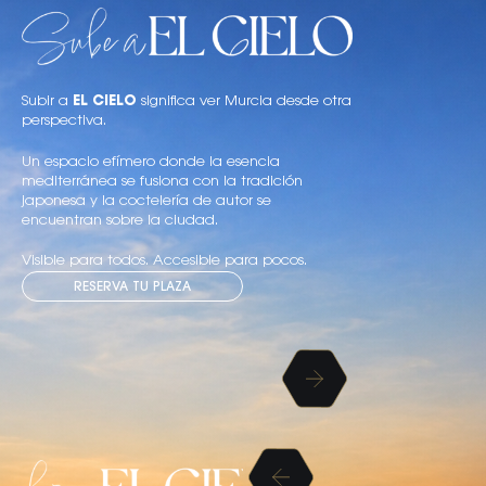
Subir a
EL CIELO
significa ver Murcia desde otra
perspectiva.
Un espacio efímero donde la esencia
mediterránea se fusiona con la tradición
japonesa y la coctelería de autor se
encuentran sobre la ciudad.
Visible para todos. Accesible para pocos.
RESERVA TU PLAZA