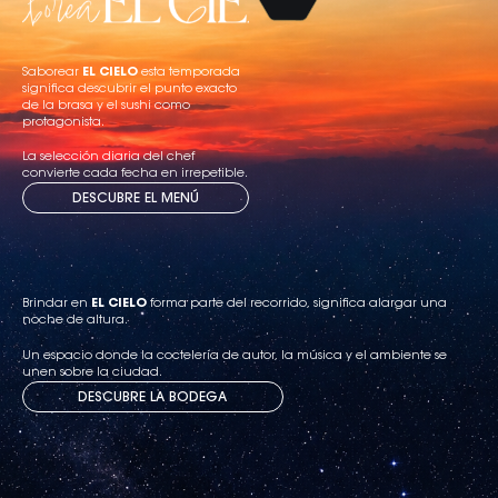
Saborear
EL CIELO
esta temporada
significa descubrir el punto exacto
de la brasa y el sushi como
protagonista.
La selección diaria del chef
convierte cada fecha en irrepetible.
DESCUBRE EL MENÚ
Brindar en
EL CIELO
forma parte del recorrido, significa alargar una
noche de altura.
Un espacio donde la coctelería de autor, la música y el ambiente se
unen sobre la ciudad.
DESCUBRE LA BODEGA