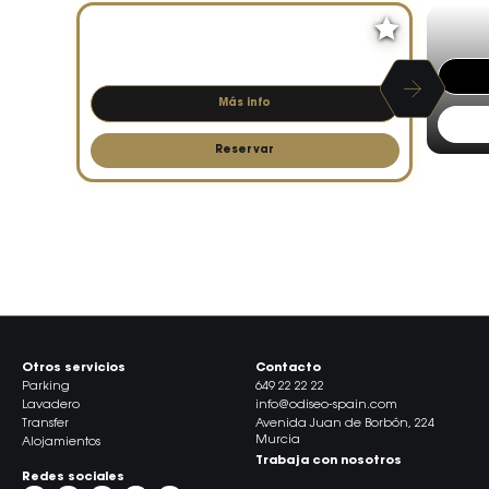
DE MIÉRCOLES A
SÁBADO · 21:00H
Más info
Reservar
Ver todos
Otros servicios
Contacto
Parking
649 22 22 22
Lavadero
info@odiseo-spain.com
Transfer
Avenida Juan de Borbón, 224
Murcia
Alojamientos
Trabaja con nosotros
Redes sociales